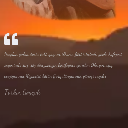
Haqdan gələn dərin təbi, qaynar ilhamı, fitri istedadı, güclü hafizəsi
sayəsində saz-söz dünyamızın korifeyinə çevrilən Ələsgər aşıq
poeziyasının Nizamisi, bütün Şərq dünyasının günəşi sayılır
Tərlan Göyçəli