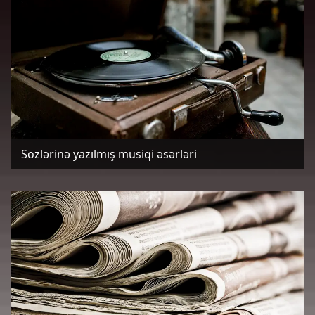
Sözlərinə yazılmış musiqi əsərləri