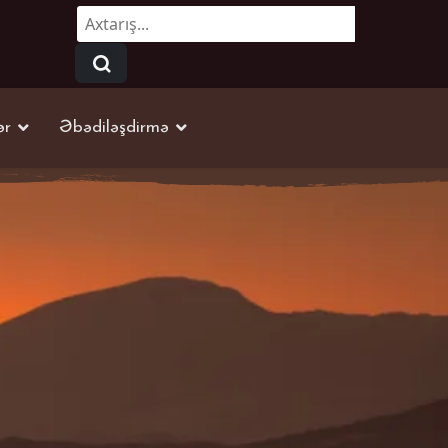
Axtarmaq...
ər
Əbədiləşdirmə