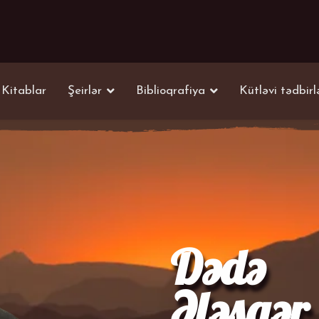
Kitablar
Şeirlər
Biblioqrafiya
Kütləvi tədbirl
Dədə
Ələsgər