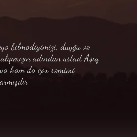
yə bilmədiyimizi, duyğu və
xalqımızın adından ustad Aşıq
ə və həm də çox səmimi
armışdır