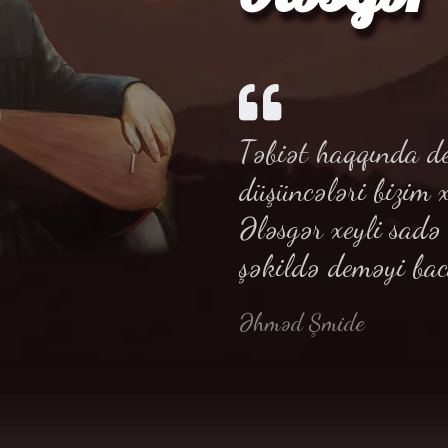
Təbiət haqqında de
düşüncələri bizim 
Ələsgər xeyli sad
şəkildə deməyi bac
Əhməd Şmide