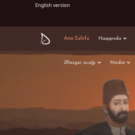
English version
Ana Səhifə
Haqqında
Ələsgər ocağı
Media