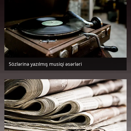
Sözlərinə yazılmış musiqi əsərləri