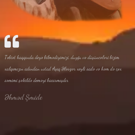
Təbiət haqqında deyə bilmədiyimizi, duyğu və düşüncələri bizim
xalqımızın adından ustad Aşıq Ələsgər xeyli sadə və həm də çox
səmimi şəkildə deməyi bacarmışdır
Əhməd Şmide