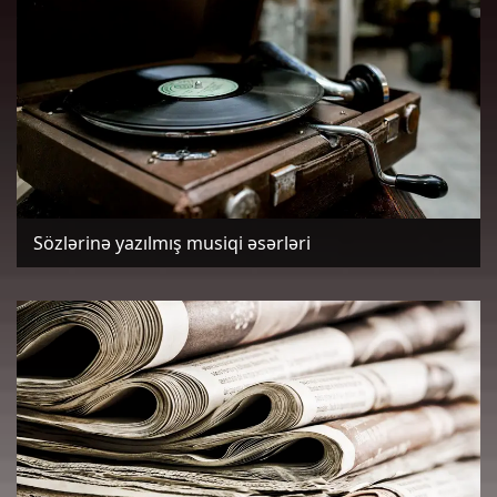
Sözlərinə yazılmış musiqi əsərləri