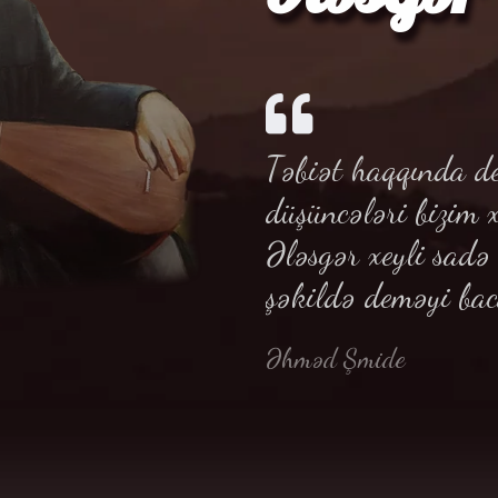
Təbiət haqqında de
düşüncələri bizim 
Ələsgər xeyli sad
şəkildə deməyi bac
Əhməd Şmide