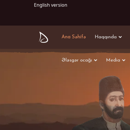
English version
Ana Səhifə
Haqqında
Ələsgər ocağı
Media