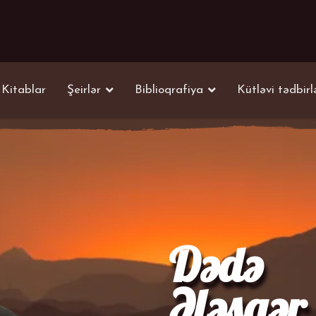
Kitablar
Şeirlər
Biblioqrafiya
Kütləvi tədbirl
Dədə
Ələsgər