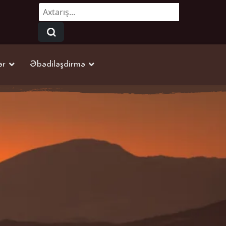
Axtarmaq...
ər
Əbədiləşdirmə