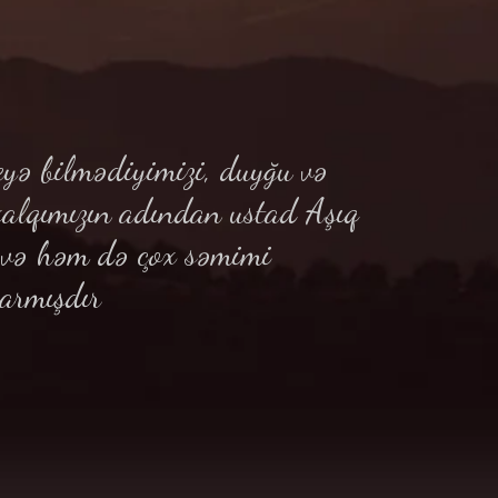
yə bilmədiyimizi, duyğu və
xalqımızın adından ustad Aşıq
ə və həm də çox səmimi
armışdır