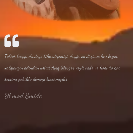
Təbiət haqqında deyə bilmədiyimizi, duyğu və düşüncələri bizim
xalqımızın adından ustad Aşıq Ələsgər xeyli sadə və həm də çox
səmimi şəkildə deməyi bacarmışdır
Əhməd Şmide