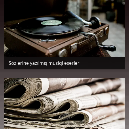
Sözlərinə yazılmış musiqi əsərləri