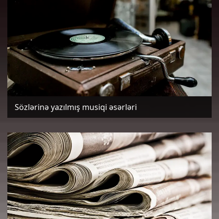
Sözlərinə yazılmış musiqi əsərləri