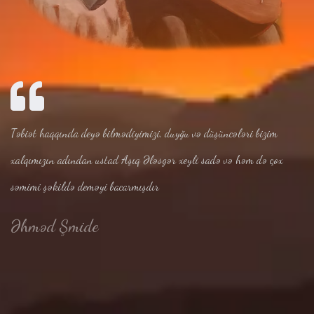
Təbiət haqqında deyə bilmədiyimizi, duyğu və düşüncələri bizim
xalqımızın adından ustad Aşıq Ələsgər xeyli sadə və həm də çox
səmimi şəkildə deməyi bacarmışdır
Əhməd Şmide