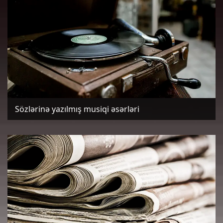
Sözlərinə yazılmış musiqi əsərləri