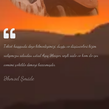
Təbiət haqqında deyə bilmədiyimizi, duyğu və düşüncələri bizim
xalqımızın adından ustad Aşıq Ələsgər xeyli sadə və həm də çox
səmimi şəkildə deməyi bacarmışdır
Əhməd Şmide