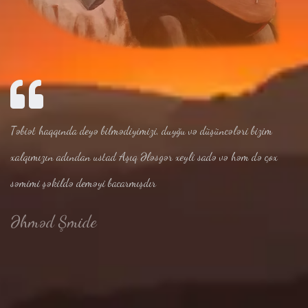
Təbiət haqqında deyə bilmədiyimizi, duyğu və düşüncələri bizim
xalqımızın adından ustad Aşıq Ələsgər xeyli sadə və həm də çox
səmimi şəkildə deməyi bacarmışdır
Əhməd Şmide