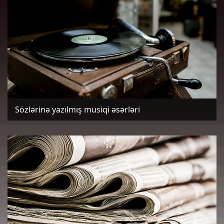
Sözlərinə yazılmış musiqi əsərləri