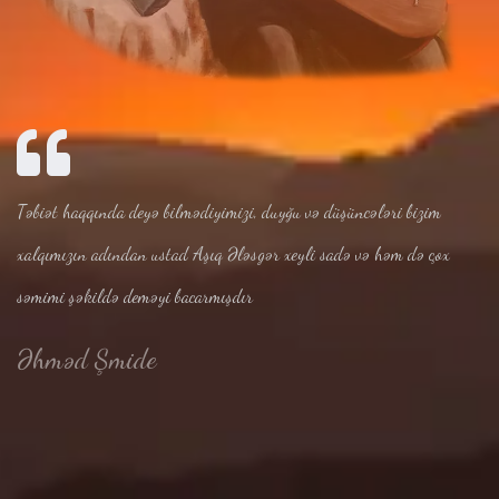
Təbiət haqqında deyə bilmədiyimizi, duyğu və düşüncələri bizim
xalqımızın adından ustad Aşıq Ələsgər xeyli sadə və həm də çox
səmimi şəkildə deməyi bacarmışdır
Əhməd Şmide