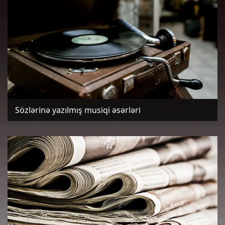
Sözlərinə yazılmış musiqi əsərləri