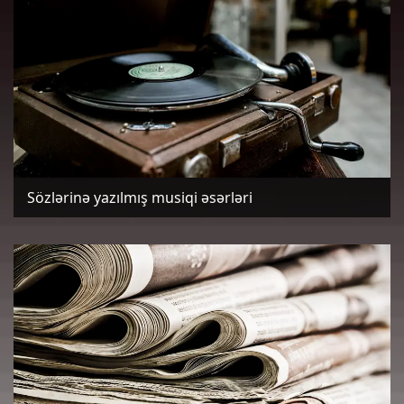
Sözlərinə yazılmış musiqi əsərləri