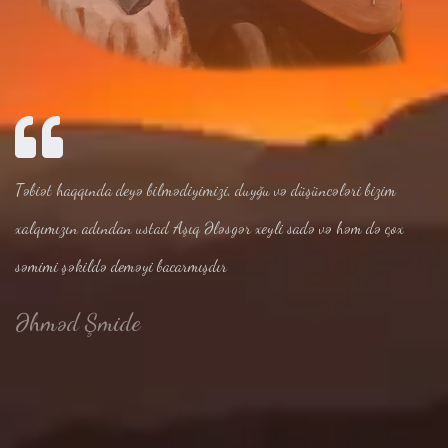
Təbiət haqqında deyə bilmədiyimizi, duyğu və düşüncələri bizim
xalqımızın adından ustad Aşıq Ələsgər xeyli sadə və həm də çox
səmimi şəkildə deməyi bacarmışdır
Əhməd Şmide