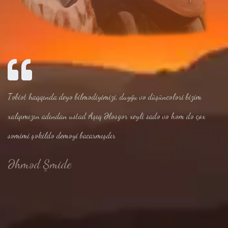
Təbiət haqqında deyə bilmədiyimizi, duyğu və düşüncələri bizim
xalqımızın adından ustad Aşıq Ələsgər xeyli sadə və həm də çox
səmimi şəkildə deməyi bacarmışdır
Əhməd Şmide