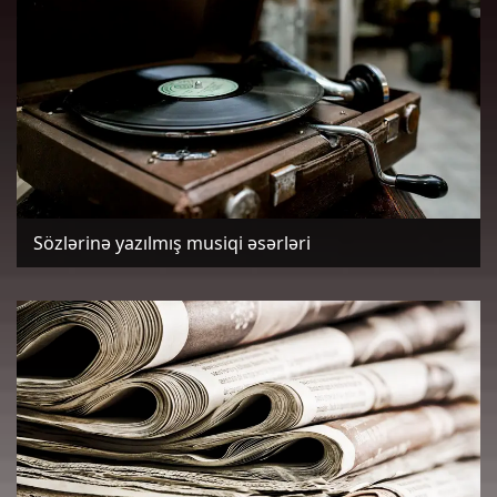
Sözlərinə yazılmış musiqi əsərləri