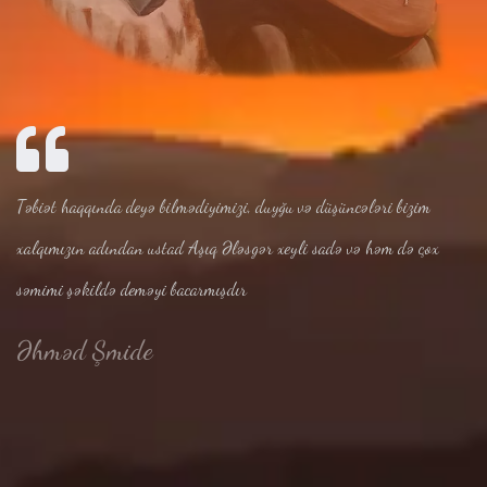
Təbiət haqqında deyə bilmədiyimizi, duyğu və düşüncələri bizim
xalqımızın adından ustad Aşıq Ələsgər xeyli sadə və həm də çox
səmimi şəkildə deməyi bacarmışdır
Əhməd Şmide