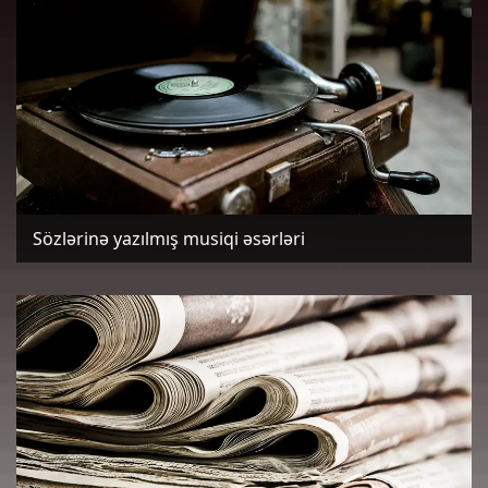
Sözlərinə yazılmış musiqi əsərləri