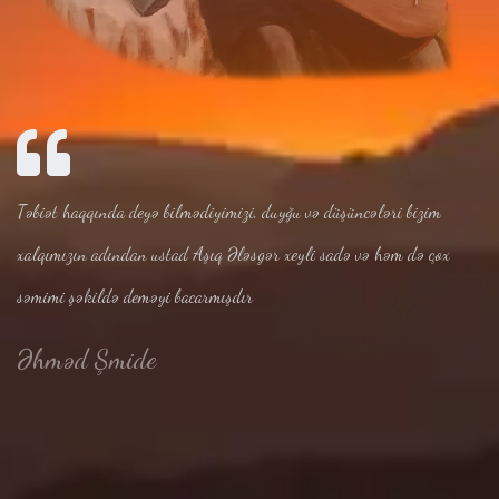
Təbiət haqqında deyə bilmədiyimizi, duyğu və düşüncələri bizim
xalqımızın adından ustad Aşıq Ələsgər xeyli sadə və həm də çox
səmimi şəkildə deməyi bacarmışdır
Əhməd Şmide