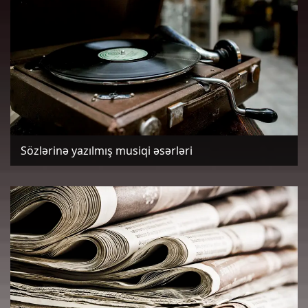
Sözlərinə yazılmış musiqi əsərləri