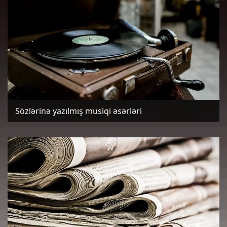
Sözlərinə yazılmış musiqi əsərləri