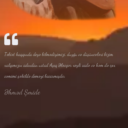
Təbiət haqqında deyə bilmədiyimizi, duyğu və düşüncələri bizim
xalqımızın adından ustad Aşıq Ələsgər xeyli sadə və həm də çox
səmimi şəkildə deməyi bacarmışdır
Əhməd Şmide