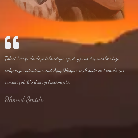
Təbiət haqqında deyə bilmədiyimizi, duyğu və düşüncələri bizim
xalqımızın adından ustad Aşıq Ələsgər xeyli sadə və həm də çox
səmimi şəkildə deməyi bacarmışdır
Əhməd Şmide