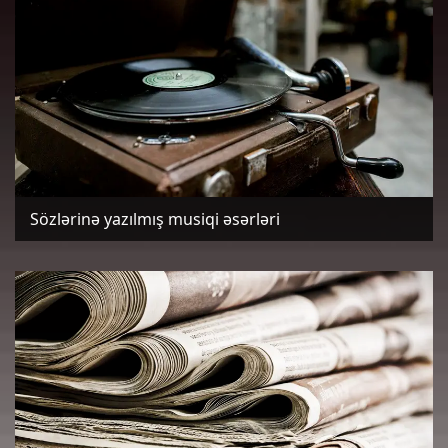
Sözlərinə yazılmış musiqi əsərləri