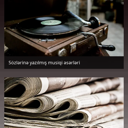
Sözlərinə yazılmış musiqi əsərləri