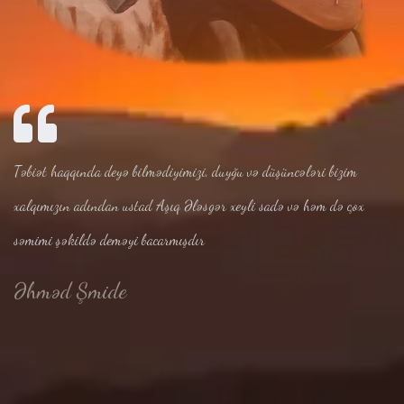
Təbiət haqqında deyə bilmədiyimizi, duyğu və düşüncələri bizim
xalqımızın adından ustad Aşıq Ələsgər xeyli sadə və həm də çox
səmimi şəkildə deməyi bacarmışdır
Əhməd Şmide