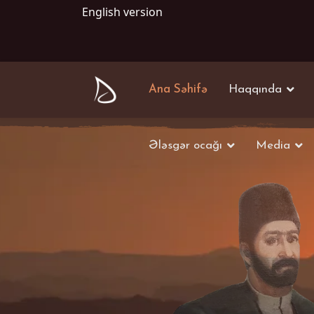
English version
Ana Səhifə
Haqqında
Ələsgər ocağı
Media