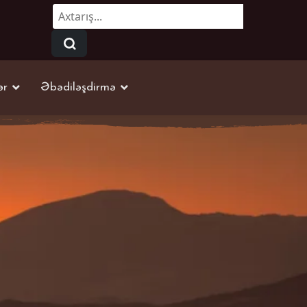
Axtarmaq...
ər
Əbədiləşdirmə