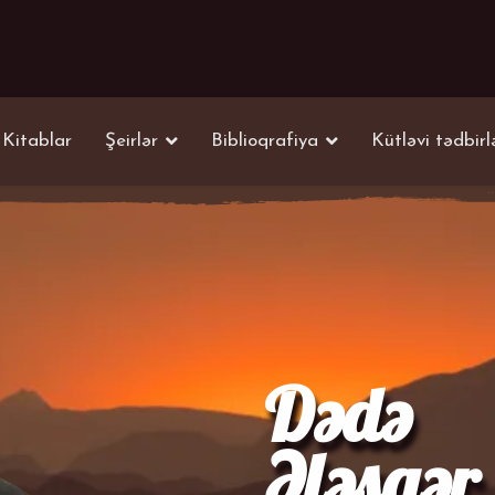
Kitablar
Şeirlər
Biblioqrafiya
Kütləvi tədbirl
Dədə
Ələsgər