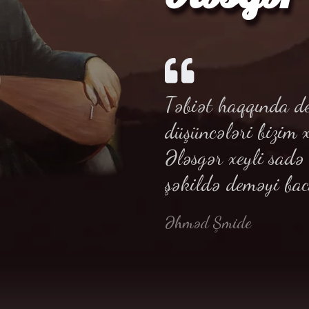
Təbiət haqqında de
düşüncələri bizim 
Ələsgər xeyli sad
şəkildə deməyi bac
Əhməd Şmide