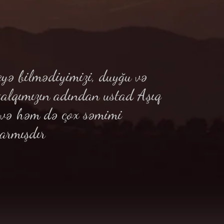
yə bilmədiyimizi, duyğu və
xalqımızın adından ustad Aşıq
ə və həm də çox səmimi
armışdır