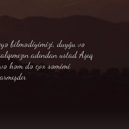
yə bilmədiyimizi, duyğu və
xalqımızın adından ustad Aşıq
ə və həm də çox səmimi
armışdır