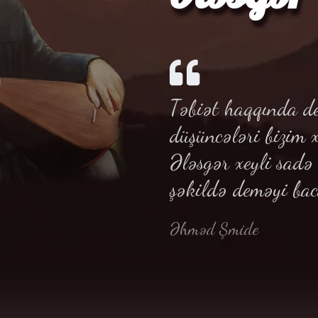
Təbiət haqqında de
düşüncələri bizim 
Ələsgər xeyli sad
şəkildə deməyi bac
Əhməd Şmide