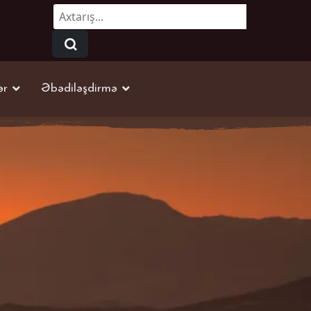
Axtarmaq...
ər
Əbədiləşdirmə