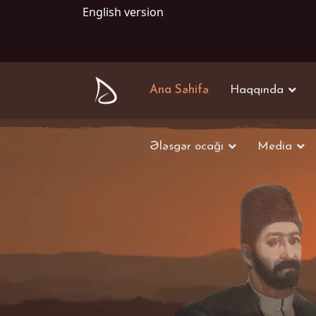
English version
Ana Səhifə
Haqqında
Ələsgər ocağı
Media