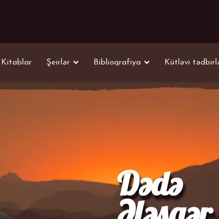
Kitablar
Şeirlər
Biblioqrafiya
Kütləvi tədbirl
Dədə
Ələsgər