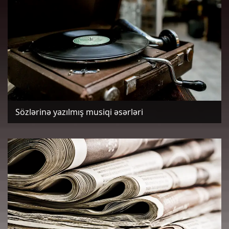
Sözlərinə yazılmış musiqi əsərləri