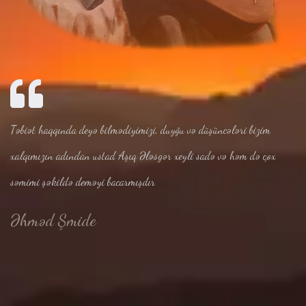
Təbiət haqqında deyə bilmədiyimizi, duyğu və düşüncələri bizim
xalqımızın adından ustad Aşıq Ələsgər xeyli sadə və həm də çox
səmimi şəkildə deməyi bacarmışdır
Əhməd Şmide