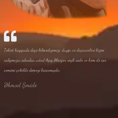
Təbiət haqqında deyə bilmədiyimizi, duyğu və düşüncələri bizim
xalqımızın adından ustad Aşıq Ələsgər xeyli sadə və həm də çox
səmimi şəkildə deməyi bacarmışdır
Əhməd Şmide