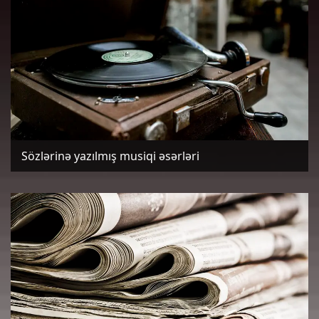
Sözlərinə yazılmış musiqi əsərləri