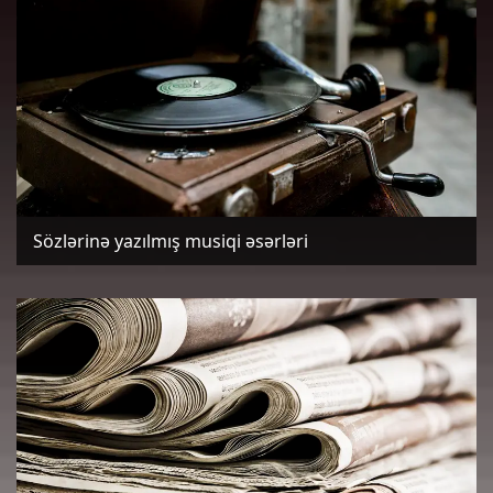
Sözlərinə yazılmış musiqi əsərləri