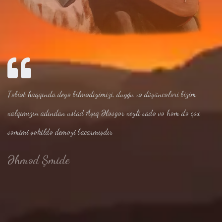
Təbiət haqqında deyə bilmədiyimizi, duyğu və düşüncələri bizim
xalqımızın adından ustad Aşıq Ələsgər xeyli sadə və həm də çox
səmimi şəkildə deməyi bacarmışdır
Əhməd Şmide