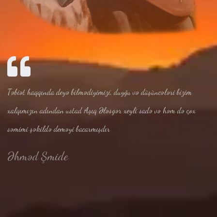
Təbiət haqqında deyə bilmədiyimizi, duyğu və düşüncələri bizim
xalqımızın adından ustad Aşıq Ələsgər xeyli sadə və həm də çox
səmimi şəkildə deməyi bacarmışdır
Əhməd Şmide