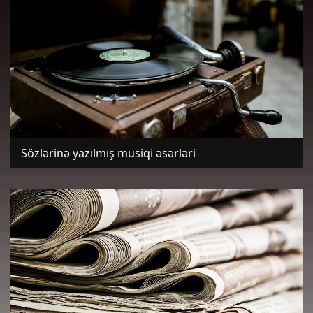
Sözlərinə yazılmış musiqi əsərləri