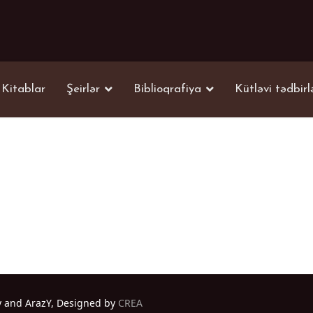
Kitablar
Şeirlər
Biblioqrafiya
Kütləvi tədbirl
y and ArazY, Designed by
CREA