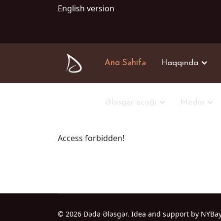
English version
Ana Səhifə
Haqqında
Ələsgər ocağı
Media
Access forbidden!
© 2026 Dədə Ələsgər. Idea and support by NYBa