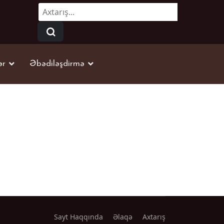
Axtarmaq...
ər
Əbədiləşdirmə
Sayt Haqqında
Əlaqə
Axtarış