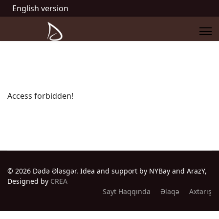
English version
Access forbidden!
© 2026 Dədə Ələsgər. Idea and support by NYBay and ArazY,
Designed by
CREA
Sayt Haqqında
Əlaqə
Axtarış