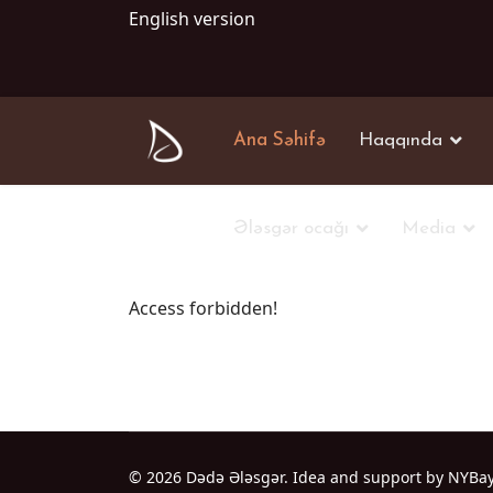
English version
Ana Səhifə
Haqqında
Ələsgər ocağı
Media
Access forbidden!
© 2026 Dədə Ələsgər. Idea and support by NYBa