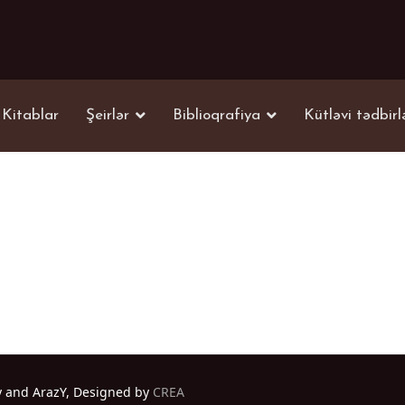
Kitablar
Şeirlər
Biblioqrafiya
Kütləvi tədbirl
y and ArazY, Designed by
CREA