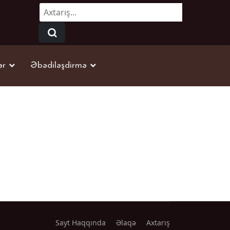
Axtarmaq...
ər
Əbədiləşdirmə
Sayt Haqqında
Əlaqə
Axtarış