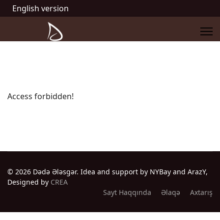
English version
Access forbidden!
© 2026 Dədə Ələsgər. Idea and support by NYBay and ArazY,
Designed by
CREA
Sayt Haqqında
Əlaqə
Axtarış