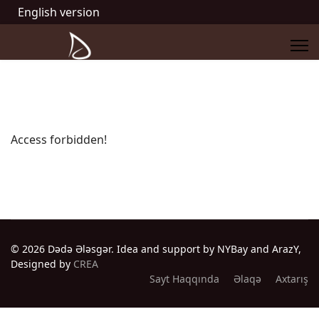
English version
Access forbidden!
© 2026 Dədə Ələsgər. Idea and support by NYBay and ArazY,
Designed by
CREA
Sayt Haqqında
Əlaqə
Axtarış