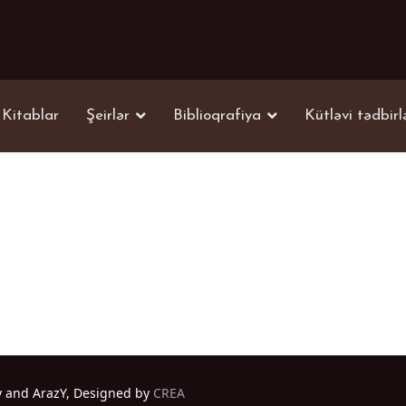
Kitablar
Şeirlər
Biblioqrafiya
Kütləvi tədbirl
y and ArazY, Designed by
CREA