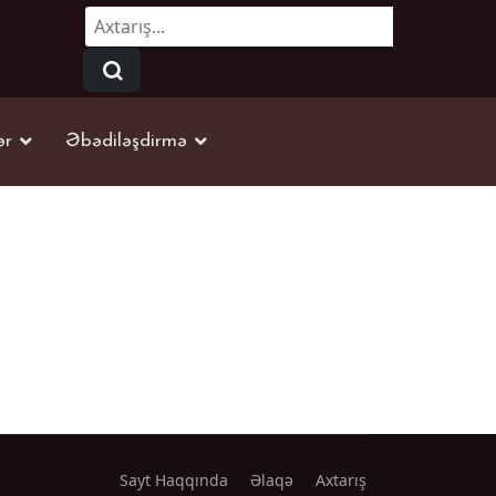
Axtarmaq...
ər
Əbədiləşdirmə
Sayt Haqqında
Əlaqə
Axtarış