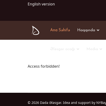
English version
Ana Səhifə
Haqqında
Ələsgər ocağı
Media
Access forbidden!
© 2026 Dədə Ələsgər. Idea and support by NYBa