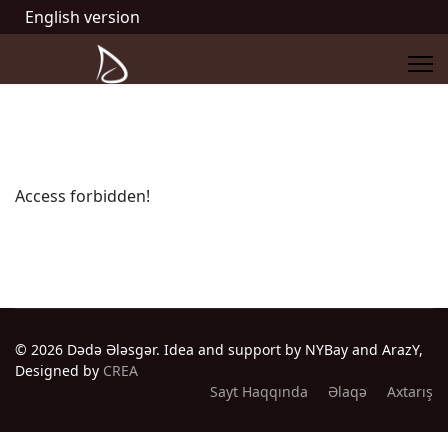
English version
Access forbidden!
© 2026 Dədə Ələsgər. Idea and support by NYBay and ArazY,
Designed by
CREA
Sayt Haqqında
Əlaqə
Axtarış