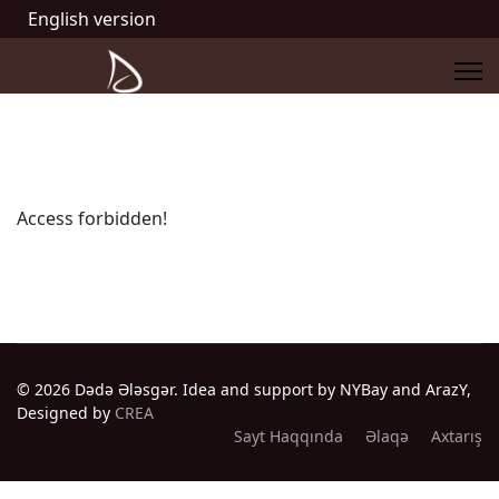
English version
Access forbidden!
© 2026 Dədə Ələsgər. Idea and support by NYBay and ArazY,
Designed by
CREA
Sayt Haqqında
Əlaqə
Axtarış