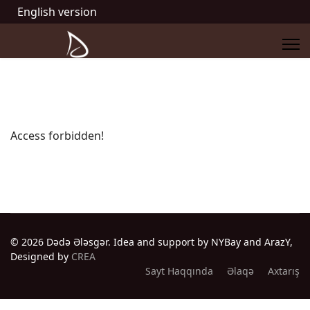
English version
Access forbidden!
© 2026 Dədə Ələsgər. Idea and support by NYBay and ArazY,
Designed by
CREA
Sayt Haqqında
Əlaqə
Axtarış