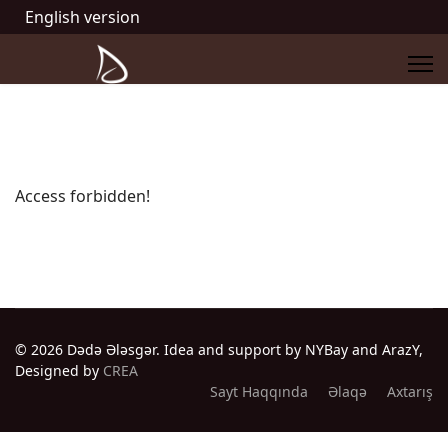
English version
Access forbidden!
© 2026 Dədə Ələsgər. Idea and support by NYBay and ArazY,
Designed by
CREA
Sayt Haqqında
Əlaqə
Axtarış