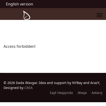
English version
Access forbidden!
© 2026 Dədə Ələsgər. Idea and support by NYBay and ArazY,
Designed by
CREA
Sayt Haqqında
Əlaqə
Axtarış