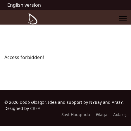
English version
Access forbidden!
© 2026 Dədə Ələsgər. Idea and support by NYBay and ArazY,
Designed by
CREA
Sayt Haqqında
Əlaqə
Axtarış