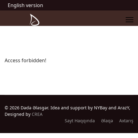
English version
Access forbidden!
© 2026 Dədə Ələsgər. Idea and support by NYBay and ArazY,
Designed by
CREA
Sayt Haqqında
Əlaqə
Axtarış