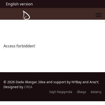
English version
Access forbidden!
© 2026 Dədə Ələsgər. Idea and support by NYBay and ArazY,
Designed by
CREA
Sayt Haqqında
Əlaqə
Axtarış