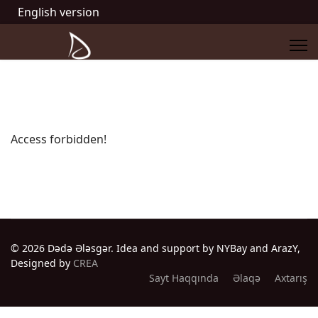
English version
Access forbidden!
© 2026 Dədə Ələsgər. Idea and support by NYBay and ArazY,
Designed by
CREA
Sayt Haqqında
Əlaqə
Axtarış