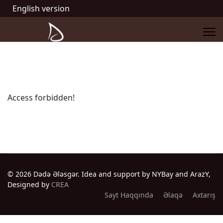
English version
Access forbidden!
© 2026 Dədə Ələsgər. Idea and support by NYBay and ArazY,
Designed by
CREA
Sayt Haqqında
Əlaqə
Axtarış