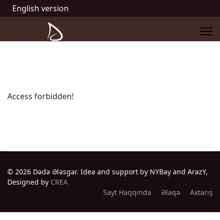
English version
Access forbidden!
© 2026 Dədə Ələsgər. Idea and support by NYBay and ArazY,
Designed by
CREA
Sayt Haqqında
Əlaqə
Axtarış