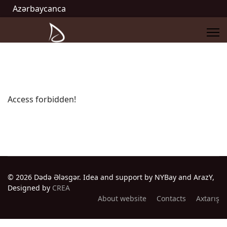
Azərbaycanca
Access forbidden!
© 2026 Dədə Ələsgər. Idea and support by NYBay and ArazY,
Designed by
CREA
About website
Contacts
Axtarış