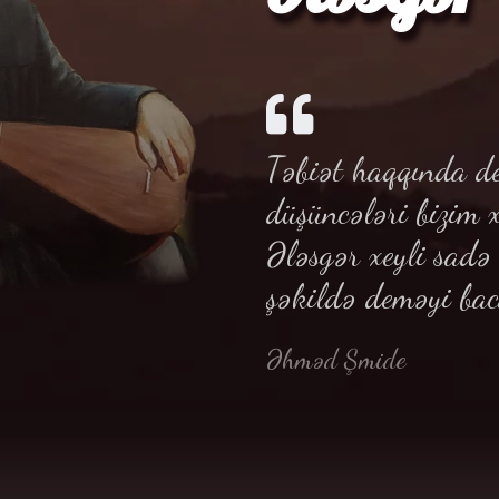
Təbiət haqqında de
düşüncələri bizim 
Ələsgər xeyli sad
şəkildə deməyi bac
Əhməd Şmide