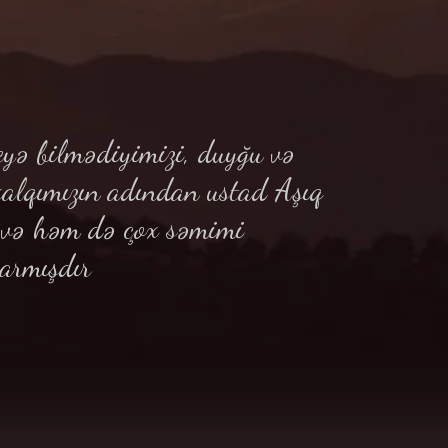
yə bilmədiyimizi, duyğu və
xalqımızın adından ustad Aşıq
ə və həm də çox səmimi
armışdır