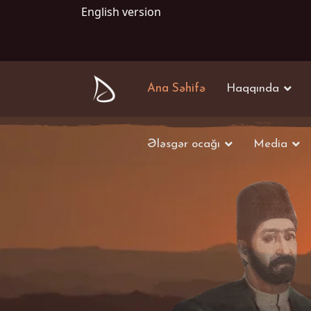
English version
Ana Səhifə
Haqqında
Ələsgər ocağı
Media