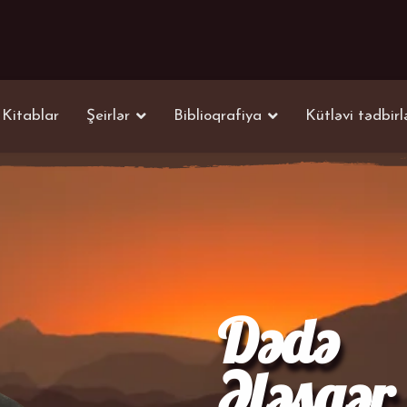
Kitablar
Şeirlər
Biblioqrafiya
Kütləvi tədbirl
Dədə
Ələsgər