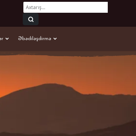
Axtarmaq...
ər
Əbədiləşdirmə