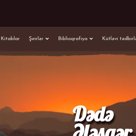
Kitablar
Şeirlər
Biblioqrafiya
Kütləvi tədbirl
Dədə
Ələsgər