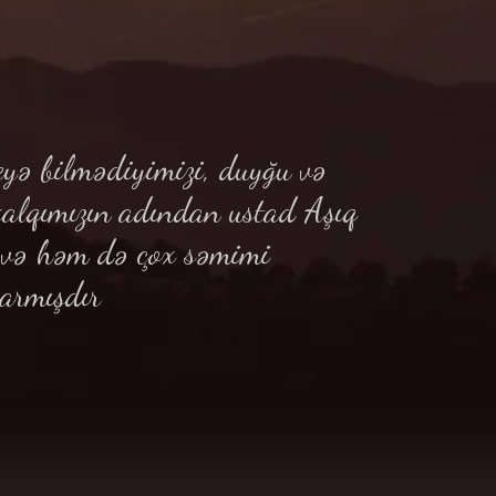
yə bilmədiyimizi, duyğu və
xalqımızın adından ustad Aşıq
ə və həm də çox səmimi
armışdır