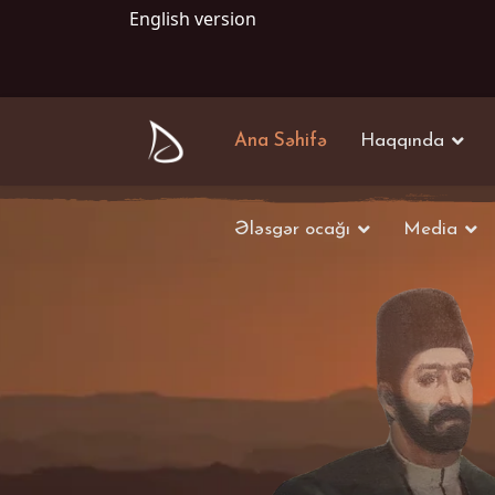
English version
Ana Səhifə
Haqqında
Ələsgər ocağı
Media