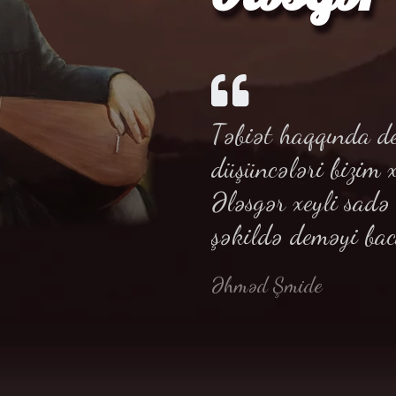
Təbiət haqqında de
düşüncələri bizim 
Ələsgər xeyli sad
şəkildə deməyi bac
Əhməd Şmide