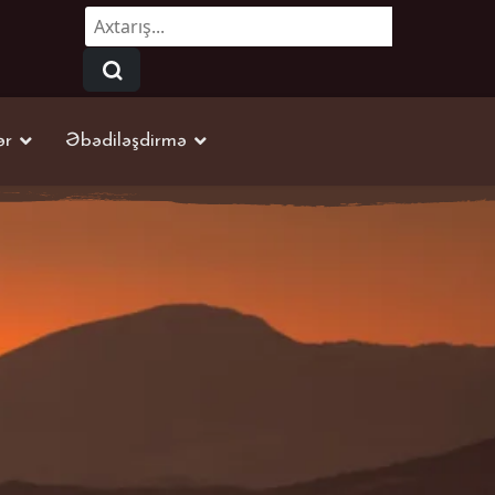
Axtarmaq...
ər
Əbədiləşdirmə