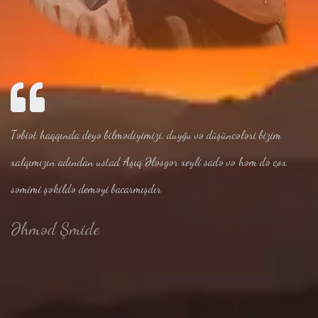
Təbiət haqqında deyə bilmədiyimizi, duyğu və düşüncələri bizim
xalqımızın adından ustad Aşıq Ələsgər xeyli sadə və həm də çox
səmimi şəkildə deməyi bacarmışdır
Əhməd Şmide