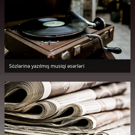
Sözlərinə yazılmış musiqi əsərləri