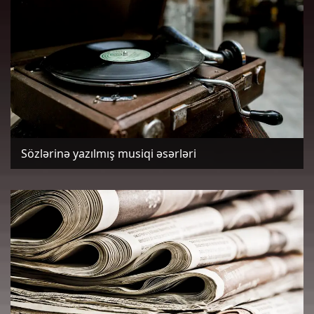
Sözlərinə yazılmış musiqi əsərləri