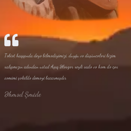
Təbiət haqqında deyə bilmədiyimizi, duyğu və düşüncələri bizim
xalqımızın adından ustad Aşıq Ələsgər xeyli sadə və həm də çox
səmimi şəkildə deməyi bacarmışdır
Əhməd Şmide