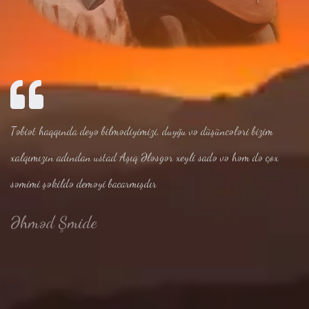
Təbiət haqqında deyə bilmədiyimizi, duyğu və düşüncələri bizim
xalqımızın adından ustad Aşıq Ələsgər xeyli sadə və həm də çox
səmimi şəkildə deməyi bacarmışdır
Əhməd Şmide