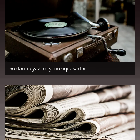
Sözlərinə yazılmış musiqi əsərləri