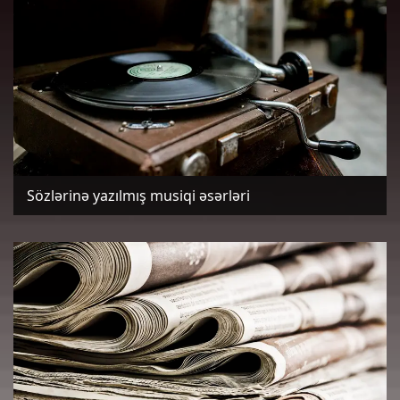
Sözlərinə yazılmış musiqi əsərləri