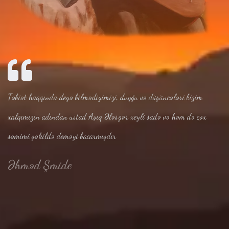
Təbiət haqqında deyə bilmədiyimizi, duyğu və düşüncələri bizim
xalqımızın adından ustad Aşıq Ələsgər xeyli sadə və həm də çox
səmimi şəkildə deməyi bacarmışdır
Əhməd Şmide