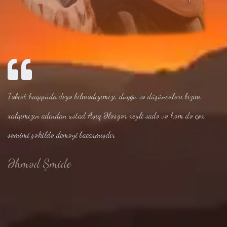
Təbiət haqqında deyə bilmədiyimizi, duyğu və düşüncələri bizim
xalqımızın adından ustad Aşıq Ələsgər xeyli sadə və həm də çox
səmimi şəkildə deməyi bacarmışdır
Əhməd Şmide