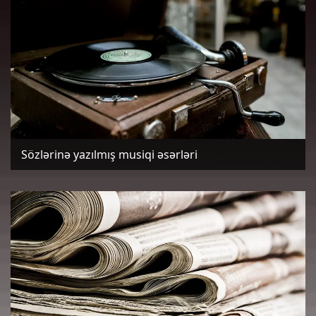
Sözlərinə yazılmış musiqi əsərləri