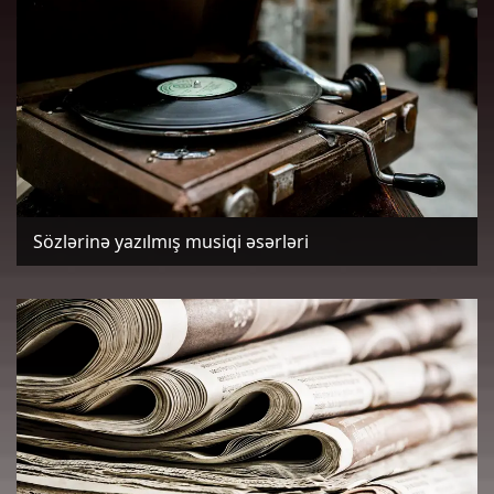
Sözlərinə yazılmış musiqi əsərləri