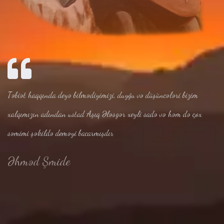
Təbiət haqqında deyə bilmədiyimizi, duyğu və düşüncələri bizim
xalqımızın adından ustad Aşıq Ələsgər xeyli sadə və həm də çox
səmimi şəkildə deməyi bacarmışdır
Əhməd Şmide