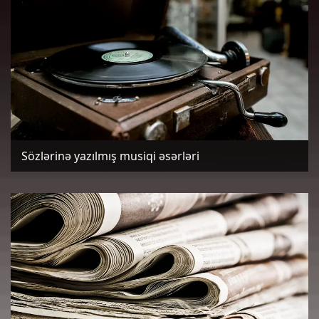
Sözlərinə yazılmış musiqi əsərləri